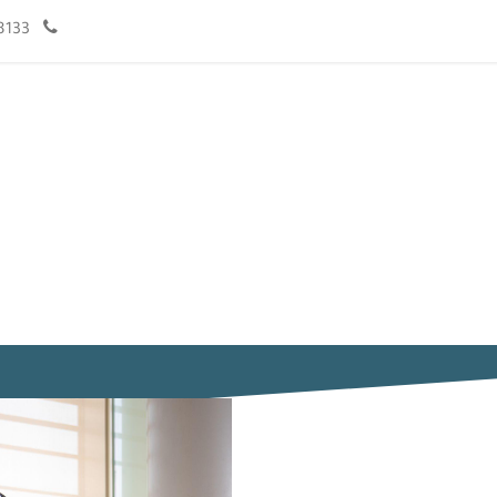
فريق العمل
مقالات
الموعد
تواصل معنا
966920008133+