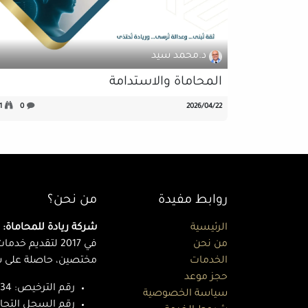
د.محمد سيد
المحاماة والاستدامة
22‏/04‏/2026
0
1
روابط مفيدة
من نحن؟
الرئيسية
شركة ريادة للمحاماة:
ا
من نحن
في 2017 لتقديم 
الخدمات
مختصين، حاصلة على شه
حجز موعد
رقم الترخيص: 40634
سياسة الخصوصية
رقم السجل التجاري / ا