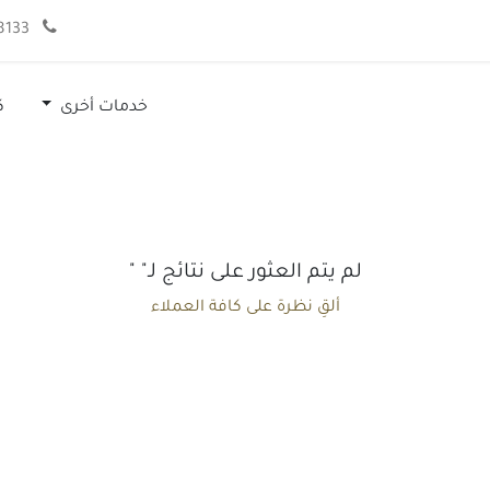
فريق العمل
مقالات
الموعد
تواصل معنا
966920008133+
خدمات أخرى
ك
لم يتم العثور على نتائج لـ"
"
ألقِ نظرة على كافة العملاء