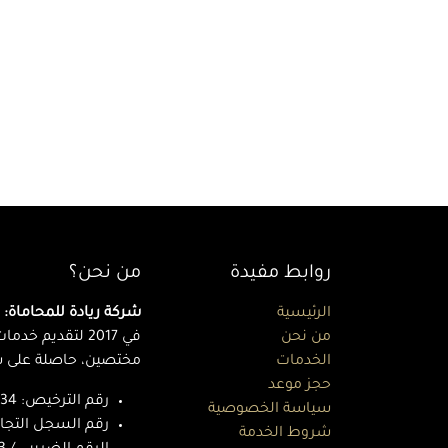
روابط مفيدة
من نحن؟
الرئيسية
شركة ريادة للمحاماة:
ا
من نحن
في 2017 لتقديم 
الخدمات
مختصين، حاصلة على شه
حجز موعد
رقم الترخيص: 40634
سياسة الخصوصية
رقم السجل التجاري / ا
شروط الخدمة